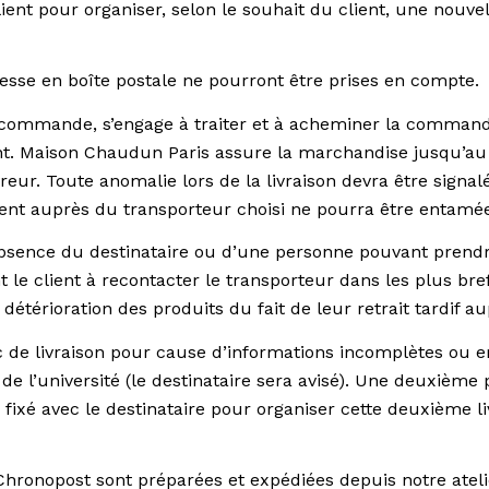
ent pour organiser, selon le souhait du client, une nouvel
se en boîte postale ne pourront être prises en compte.
commande, s’engage à traiter et à acheminer la commande j
ent. Maison Chaudun Paris assure la marchandise jusqu’au l
vreur. Toute anomalie lors de la livraison devra être signal
nt auprès du transporteur choisi ne pourra être entamée
sence du destinataire ou d’une personne pouvant prendre p
t le client à recontacter le transporteur dans les plus br
étérioration des produits du fait de leur retrait tardif a
 de livraison pour cause d’informations incomplètes ou er
e de l’université (le destinataire sera avisé). Une deuxiè
fixé avec le destinataire pour organiser cette deuxième l
hronopost sont préparées et expédiées depuis notre ateli