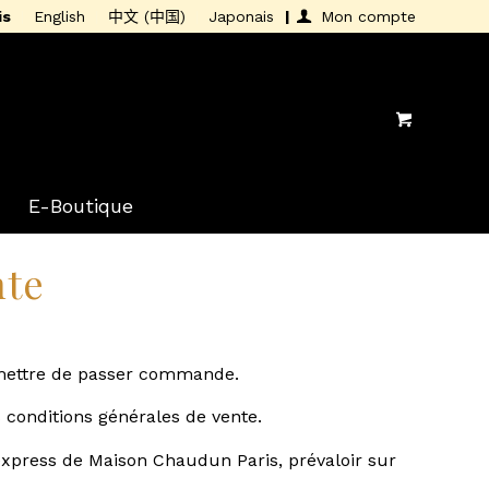
is
English
中文 (中国)
Japonais
Mon compte
E-Boutique
nte
ermettre de passer commande.
 conditions générales de vente.
express de Maison Chaudun Paris, prévaloir sur