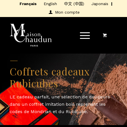
Français
English
中文 (中国)
Japonais
Mon compte
—
Coffrets cadeaux
Rubicubes
LE cadeau parfait, une sélection de douceurs
dans un coffret imitation bois reprenant les
codes de Mondrian et du Rubicube.