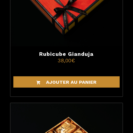
Rubicube Gianduja
38,00
€
AJOUTER AU PANIER