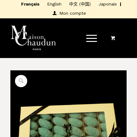
Français
English
中文 (中国)
Japonais
Mon compte