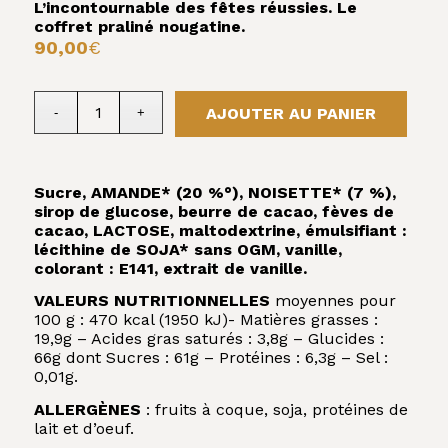
L’incontournable des fêtes réussies. Le
coffret praliné nougatine.
90,00
€
AJOUTER AU PANIER
Sucre, AMANDE* (20 %°), NOISETTE* (7 %),
sirop de glucose, beurre de cacao, fèves de
cacao, LACTOSE, maltodextrine, émulsifiant :
lécithine de SOJA* sans OGM, vanille,
colorant : E141, extrait de vanille.
VALEURS NUTRITIONNELLES
moyennes pour
100 g : 470 kcal (1950 kJ)- Matières grasses :
19,9g – Acides gras saturés : 3,8g – Glucides :
66g dont Sucres : 61g – Protéines : 6,3g – Sel :
0,01g.
ALLERGÈNES
: fruits à coque, soja, protéines de
lait et d’oeuf.