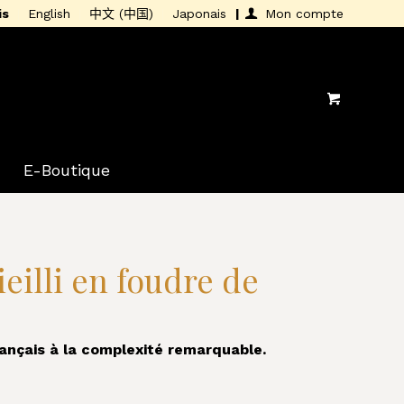
is
English
中文 (中国)
Japonais
Mon compte
E-Boutique
ieilli en foudre de
ançais à la complexité remarquable.