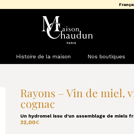
França
Histoire de la maison
Nos boutiques
Rayons – Vin de miel, v
cognac
Un hydromel issu d’un assemblage de miels fr
32,00
€