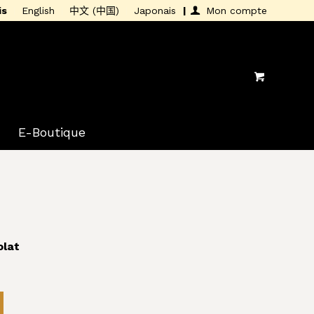
is
English
中文 (中国)
Japonais
Mon compte
E-Boutique
olat