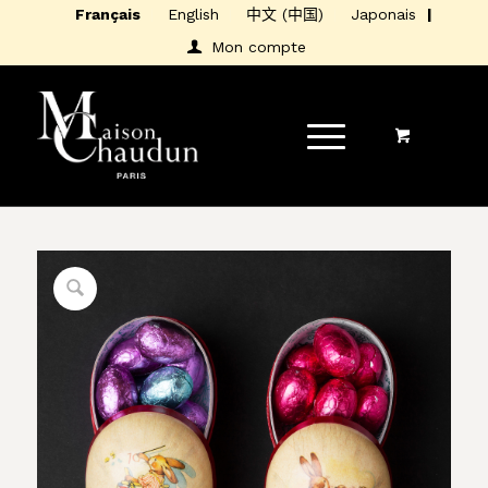
Français
English
中文 (中国)
Japonais
Mon compte