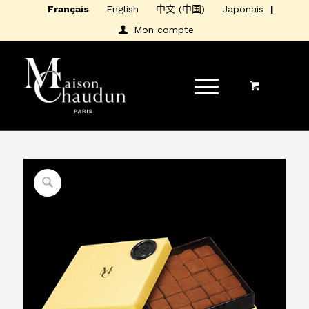
Français
English
中文 (中国)
Japonais
Mon compte