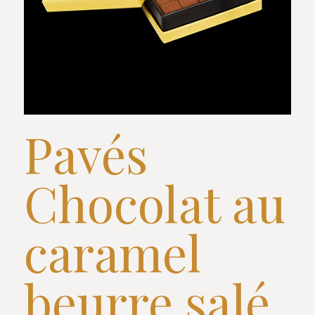
Pavés
Chocolat au
caramel
beurre salé