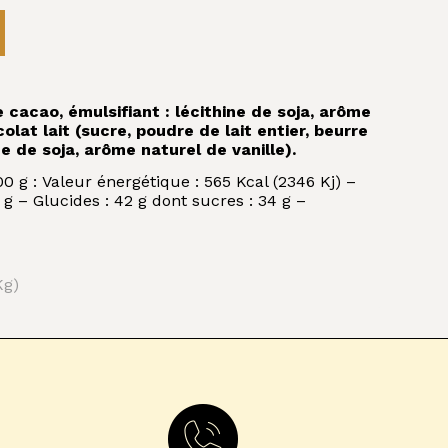
 cacao, émulsifiant : lécithine de soja, arôme
colat lait (sucre, poudre de lait entier, beurre
e de soja, arôme naturel de vanille).
g : Valeur énergétique : 565 Kcal (2346 Kj) –
 g – Glucides : 42 g dont sucres : 34 g –
Kg)