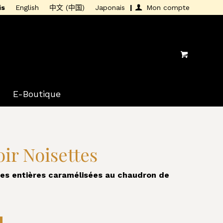
is
English
中文 (中国)
Japonais
Mon compte
E-Boutique
ir Noisettes
es entières caramélisées au chaudron de